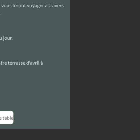
t vous feront voyager à travers
.
 jour.
re terrasse d'avril à
e table