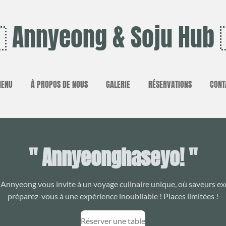
 Annyeong & Soju Hub 
MENU
À PROPOS DE NOUS
GALERIE
RÉSERVATIONS
CONT
" Annyeonghaseyo! "
Annyeong vous invite à un voyage culinaire unique, où saveurs exqu
préparez-vous à une expérience inoubliable ! Places limitées !
Réserver une table