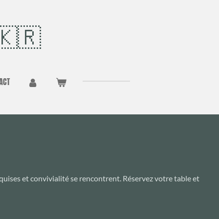
🇰🇷
ACT
ises et convivialité se rencontrent. Réservez votre table et